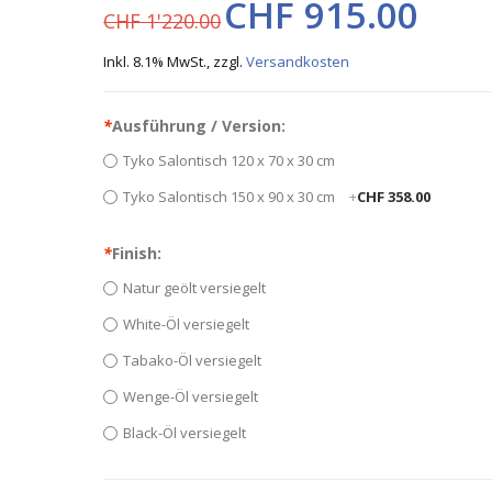
CHF 915.00
CHF 1'220.00
Inkl. 8.1% MwSt.
,
zzgl.
Versandkosten
*
Ausführung / Version:
Tyko Salontisch 120 x 70 x 30 cm
Tyko Salontisch 150 x 90 x 30 cm
+
CHF 358.00
*
Finish:
Natur geölt versiegelt
White-Öl versiegelt
Tabako-Öl versiegelt
Wenge-Öl versiegelt
Black-Öl versiegelt