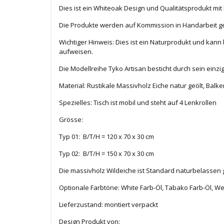
Dies ist ein Whiteoak Design und Qualitätsprodukt mit
Die Produkte werden auf Kommission in Handarbeit g
Wichtiger Hinweis: Dies ist ein Naturprodukt und kann 
aufweisen.
Die Modellreihe Tyko Artisan besticht durch sein einz
Material: Rustikale Massivholz Eiche natur geölt, Balk
Spezielles: Tisch ist mobil und steht auf 4 Lenkrollen
Grösse:
Typ 01: B/T/H = 120 x 70 x 30 cm
Typ 02: B/T/H = 150 x 70 x 30 cm
Die massivholz Wildeiche ist Standard naturbelassen g
Optionale Farbtöne: White Farb-Öl, Tabako Farb-Öl, W
Lieferzustand: montiert verpackt
Design Produkt von: