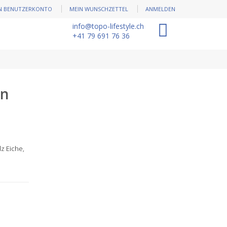
N BENUTZERKONTO
MEIN WUNSCHZETTEL
ANMELDEN
info@topo-lifestyle.ch
0
+41 79 691 76 36
gn
lz Eiche,