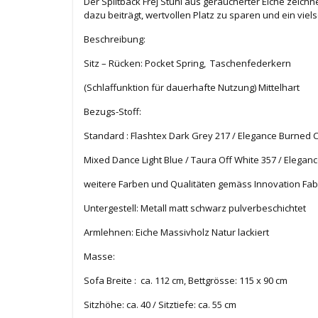
Der Splitback Frej Stuhl aus geräucherter Eiche zeich
dazu beiträgt, wertvollen Platz zu sparen und ein vi
Beschreibung:
Sitz – Rücken: Pocket Spring, Taschenfederkern
(Schlaffunktion für dauerhafte Nutzung) Mittelhart
Bezugs-Stoff:
Standard : Flashtex Dark Grey 217 / Elegance Burned C
Mixed Dance Light Blue / Taura Off White 357 / Elegan
weitere Farben und Qualitäten gemäss Innovation Fabri
Untergestell: Metall matt schwarz pulverbeschichtet
Armlehnen: Eiche Massivholz Natur lackiert
Masse:
Sofa Breite : ca. 112 cm, Bettgrösse: 115 x 90 cm
Sitzhöhe: ca. 40 / Sitztiefe: ca. 55 cm