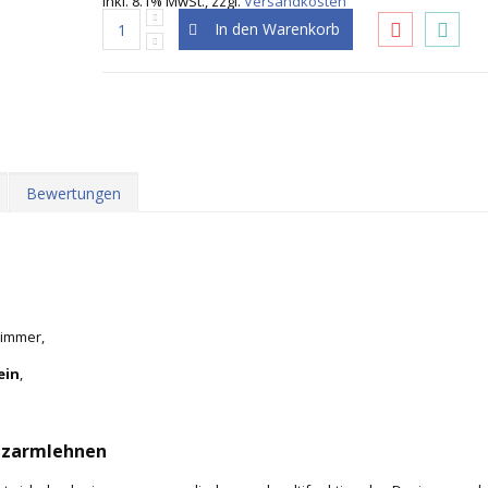
Inkl. 8.1% MwSt.
,
zzgl.
Versandkosten
In den Warenkorb
Bewertungen
immer,
ein
,
Holzarmlehnen