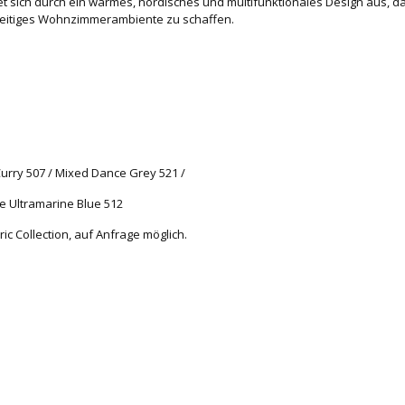
net sich durch ein warmes, nordisches und multifunktionales Design aus, d
elseitiges Wohnzimmerambiente zu schaffen.
urry 507 / Mixed Dance Grey 521 /
ce Ultramarine Blue 512
c Collection, auf Anfrage möglich.