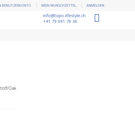
N BENUTZERKONTO
MEIN WUNSCHZETTEL
ANMELDEN
info@topo-lifestyle.ch
0
+41 79 691 76 36
Stoff/Oak