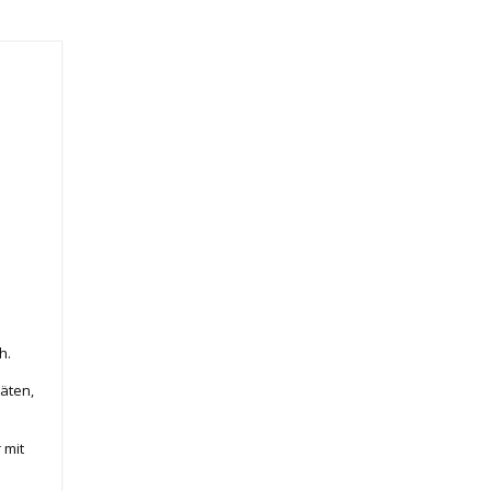
h.
äten,
 mit