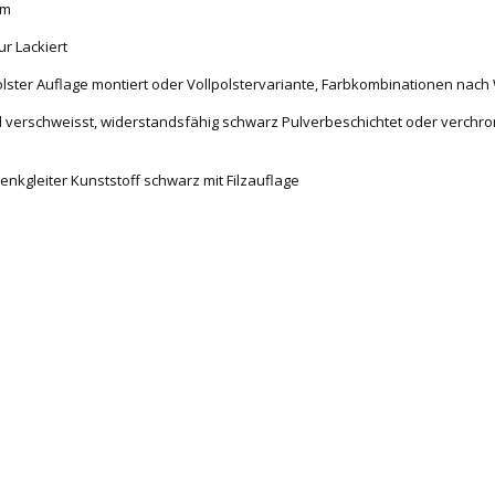
mm
ur Lackiert
npolster Auflage montiert oder Vollpolstervariante, Farbkombinationen nach
d verschweisst, widerstandsfähig schwarz Pulverbeschichtet oder verchrom
enkgleiter Kunststoff schwarz mit Filzauflage