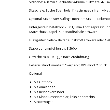
Sitzhöhe: 460 mm / Sitzbreite: 440 mm / Sitztiefe: 420 
Sitzschale: Buche Sperrholz 11-lagig, geschliffen, + Nat
Optional: Sitzpolster Auflage montiert, Sitz- + Rücke
Untergestell: Metallrohr 20 x 1,5 mm, Formgepresst un
Kratzschutz Stapel- Kunststoffschale schwarz
Fussgleiter: Gelenkgleiter Kunststoff schwarz oder Gel
Stapelbar empfohlen bis 8 Stück
Gewicht: ca. 5 – 6 kg, je nach Ausführung
Lieferzustand; montiert / verpackt, VPE mind. 2 Stück
Optional:
Mit Griffloch
Mit Armlehnen
Mit Reihenverbinder
Mit Klapp Schreibtablar, links oder rechts
Stapelwagen