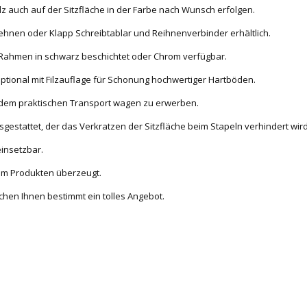
 auch auf der Sitzfläche in der Farbe nach Wunsch erfolgen.
Armlehnen oder Klapp Schreibtablar und Reihnenverbinder erhältlich.
hr-Rahmen in schwarz beschichtet oder Chrom verfügbar.
ptional mit Filzauflage für Schonung hochwertiger Hartböden.
mit dem praktischen Transport wagen zu erwerben.
usgestattet, der das Verkratzen der Sitzfläche beim Stapeln verhindert wird
einsetzbar.
Rim Produkten überzeugt.
hen Ihnen bestimmt ein tolles Angebot.