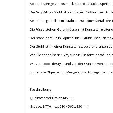
Ab einer Menge von 50 Stück kann das Buche Sperrholz
Der Sitty 4-Fuss Stuhl ist optional mit Griffloch, mit 
Sein Untergestell ist mit stabilen 20x1,5mm Metallro
Die Füsse stehen Gelenkfüssen mit Kunststoffgleiter o
Der stapelbare Stuhl, optimal bis 8 Stühle, ist auch 
Der Stuhl ist mit einer Kunststoffstapelplatte, unten a
Wie Sie sehen ist der Sitty für alle Einsätze parat und 
Wir von Topo Lifestyle sind von der Qualität von den 
Für grosse Objekte und Mengen bitte Anfragen wir mac
Beschreibung:
Qualitätsprodukt von RIM CZ
Grösse: B/T/H = ca. 510 x 560 x 830 mm