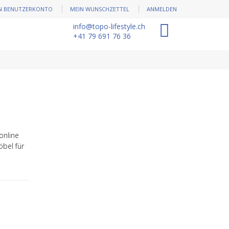
N BENUTZERKONTO
MEIN WUNSCHZETTEL
ANMELDEN
info@topo-lifestyle.ch
0
+41 79 691 76 36
online
öbel für