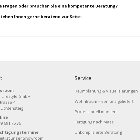
ie Fragen oder brauchen Sie eine kompetente Beratung?
stehen Ihnen gerne beratend zur Seite.
t
Service
wroom
Raumplanung & Visualisierungen
 Lifestyle GmbH
Wohntraum – von uns geliefert
trasse 4
 Lichtensteig
Professionell montiert
line
Fertigung nach Mass
79 691 76 36
ichtigungstermine
Unkomplizierte Beratung
eit ist unser Showroom