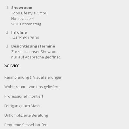
Showroom
Topo Lifestyle GmbH
Hofstrasse 4
9620 Lichtensteig
Infoline
+41 79 691 76 36
Besichtigungstermine
Zurzeit ist unser Showroom
nur auf Absprache geöffnet.
Service
Raumplanung & Visualisierungen
Wohntraum – von uns geliefert
Professionell montiert
Fertigung nach Mass
Unkomplizierte Beratung
Bequeme Sessel kaufen