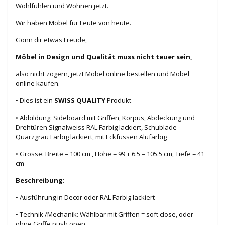
Wohlfühlen und Wohnen jetzt.
Wir haben Möbel für Leute von heute.
Gönn dir etwas Freude,
Möbel in Design und Qualität muss nicht teuer sein,
also nicht zögern, jetzt Möbel online bestellen und Möbel
online kaufen.
• Dies ist ein
SWISS QUALITY
Produkt
• Abbildung: Sideboard mit Griffen, Korpus, Abdeckung und
Drehtüren Signalweiss RAL Farbig lackiert, Schublade
Quarzgrau Farbig lackiert, mit Eckfüssen Alufarbig
• Grösse: Breite = 100 cm , Höhe = 99 + 6.5 = 105.5 cm, Tiefe = 41
cm
Beschreibung:
• Ausführung in Decor oder RAL Farbig lackiert
• Technik /Mechanik: Wählbar mit Griffen = soft close, oder
ohne Griffe push open