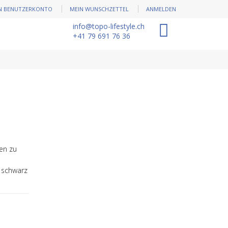
N BENUTZERKONTO
MEIN WUNSCHZETTEL
ANMELDEN
info@topo-lifestyle.ch
0
+41 79 691 76 36
en zu
l schwarz