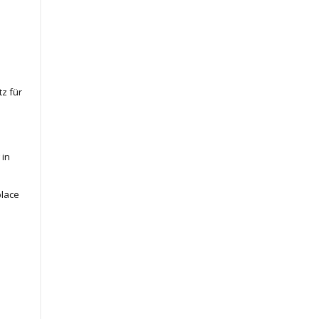
z für
 in
place