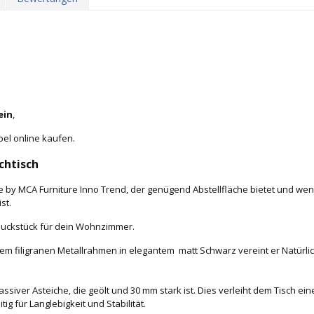
ein
,
bel online kaufen.
chtisch
e by MCA Furniture Inno Trend, der genügend Abstellfläche bietet und wen
ist.
hmuckstück für dein Wohnzimmer.
em filigranen Metallrahmen in elegantem matt Schwarz vereint er Natürlic
siver Asteiche, die geölt und 30 mm stark ist. Dies verleiht dem Tisch ein
g für Langlebigkeit und Stabilität.