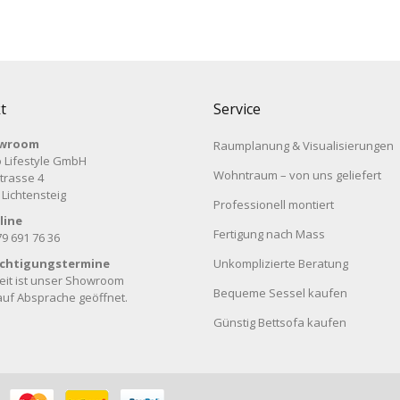
t
Service
wroom
Raumplanung & Visualisierungen
 Lifestyle GmbH
Wohntraum – von uns geliefert
trasse 4
 Lichtensteig
Professionell montiert
line
Fertigung nach Mass
79 691 76 36
ichtigungstermine
Unkomplizierte Beratung
eit ist unser Showroom
Bequeme Sessel kaufen
auf Absprache geöffnet.
Günstig Bettsofa kaufen