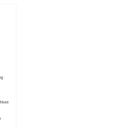
ig
hkeit
e