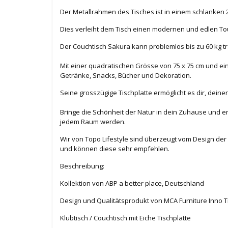
Der Metallrahmen des Tisches ist in einem schlanken 2
Dies verleiht dem Tisch einen modernen und edlen Touc
Der Couchtisch Sakura kann problemlos bis zu 60 kg tr
Mit einer quadratischen Grösse von 75 x 75 cm und ei
Getränke, Snacks, Bücher und Dekoration.
Seine grosszügige Tischplatte ermöglicht es dir, deine
Bringe die Schönheit der Natur in dein Zuhause und e
jedem Raum werden.
Wir von Topo Lifestyle sind überzeugt vom Design der
und können diese sehr empfehlen.
Beschreibung:
Kollektion von ABP a better place, Deutschland
Design und Qualitätsprodukt von MCA Furniture Inno 
Klubtisch / Couchtisch mit Eiche Tischplatte