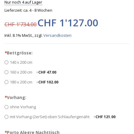
Nur noch
4
auf Lager
Lieferzeit: ca. 4 - 8 Wochen
CHF 1'127.00
CHF 1'734.00
Inkl. 8.1% MwSt.
,
zzgl.
Versandkosten
*
Bettgrösse:
140 x 200 cm
160 x 200 cm
+
CHF 47.00
180 x 200 cm
+
CHF 102.00
*
Vorhang:
ohne Vorhang
mit Vorhang (2erSet) oben Schlaufengenäht
+
CHF 121.00
*
Porto Alegre Nachttisch