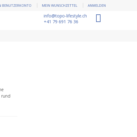
N BENUTZERKONTO
MEIN WUNSCHZETTEL
ANMELDEN
info@topo-lifestyle.ch
0
+41 79 691 76 36
ne
 rund