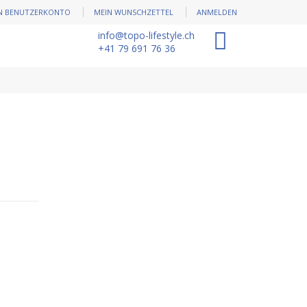
N BENUTZERKONTO
MEIN WUNSCHZETTEL
ANMELDEN
info@topo-lifestyle.ch
0
+41 79 691 76 36