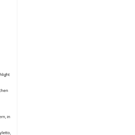
hlight
üchen
rn, in
letto,