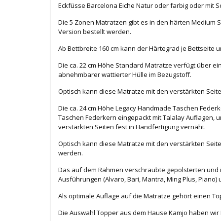
Eckfüsse Barcelona Eiche Natur oder farbig oder mit Sc
Die 5 Zonen Matratzen gibt es in den härten Medium 
Version bestellt werden.
Ab Bettbreite 160 cm kann der Härtegrad je Bettseite
Die ca. 22 cm Höhe Standard Matratze verfügt über e
abnehmbarer wattierter Hülle im Bezugstoff.
Optisch kann diese Matratze mit den verstärkten Seit
Die ca. 24 cm Höhe Legacy Handmade Taschen Federke
Taschen Federkern eingepackt mit Talalay Auflagen,
verstärkten Seiten fest in Handfertigung vernäht.
Optisch kann diese Matratze mit den verstärkten Seit
werden.
Das auf dem Rahmen verschraubte gepolsterten und im
Ausführungen (Alvaro, Bari, Mantra, Ming Plus, Piano)
Als optimale Auflage auf die Matratze gehört einen T
Die Auswahl Topper aus dem Hause Kamjo haben wir Ihn