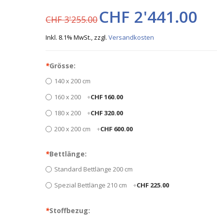
CHF 2'441.00
CHF 3'255.00
Inkl. 8.1% MwSt.
,
zzgl.
Versandkosten
*
Grösse:
140 x 200 cm
160 x 200
+
CHF 160.00
180 x 200
+
CHF 320.00
200 x 200 cm
+
CHF 600.00
*
Bettlänge:
Standard Bettlänge 200 cm
Spezial Bettlänge 210 cm
+
CHF 225.00
*
Stoffbezug: