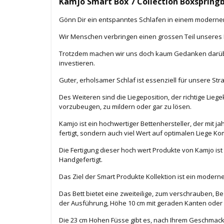
Kamjo Smart Box 7 Collection Boxspring
Gönn Dir ein entspanntes Schlafen in einem modern
Wir Menschen verbringen einen grossen Teil unseres 
Trotzdem machen wir uns doch kaum Gedanken darüber
investieren.
Guter, erholsamer Schlaf ist essenziell für unsere Stra
Des Weiteren sind die Liegeposition, der richtige Lie
vorzubeugen, zu mildern oder gar zu lösen.
Kamjo ist ein hochwertiger Bettenhersteller, der mit ja
fertigt, sondern auch viel Wert auf optimalen Liege Kom
Die Fertigung dieser hoch wert Produkte von Kamjo i
Handgefertigt.
Das Ziel der Smart Produkte Kollektion ist ein moderne
Das Bett bietet eine zweiteilige, zum verschrauben, 
der Ausführung, Höhe 10 cm mit geraden Kanten oder
Die 23 cm Hohen Füsse gibt es, nach Ihrem Geschmack