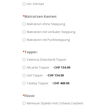
H4 / H4 Hart
*
Matratzen Kanten:
Matratzen ohne Steppung
Matratzen mit verikaler Steppung
Matratzen mit Punktsteppung
*
Topper:
Valencia (Standard) Topper
Alicante Topper
+
CHF 154.00
Gel Topper
+
CHF 154.00
Talalay Topper
+
CHF 469.00
*
Füsse:
Minimum Styletto Holz Schwarz lackiert