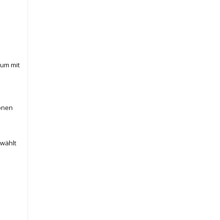
aum mit
onen
ewählt