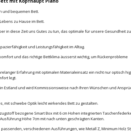
bett mit Kopfhaupt Piano
en und bequemen Bett.
Lebens zu Hause im Bett.
 in diese Zeit uns Gutes zu tun, das optimale für unsere Gesundheit zu
pazierfähigkeit und Leistungsfähigkeit im Alltag.
gekomfort und das richtige Bettklima äusserst wichtig, um Rückenprobleme
hrelanger Erfahrung mit optimalen Materialeinsatz ein nicht nur optisch hig
fort legt.
st in Estland und wird Kommissionsweise nach Ihren Wünschen und Anspr
s, mit schwebe Optik leicht wirkendes Bett zu gestalten.
Bezugstoff bezogene Smart Box mit 6 cm Hohen integrierten Taschenfederke
 Ausführung Höhe 7cm mit nach unten geschrägten Kanten.
 passenden, verschiedenen Ausführungen, wie Metall Z, Minimum Holz Sty