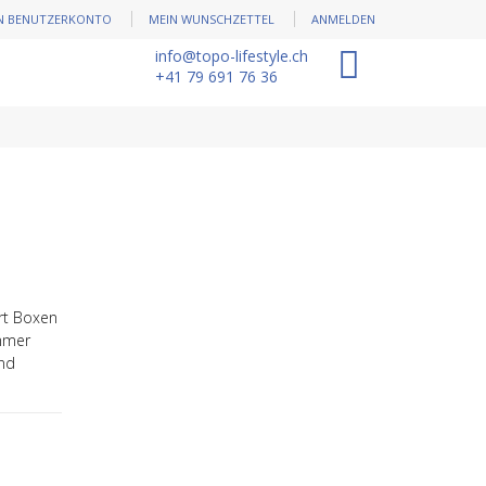
N BENUTZERKONTO
MEIN WUNSCHZETTEL
ANMELDEN
info@topo-lifestyle.ch
0
+41 79 691 76 36
rt Boxen
mmer
and