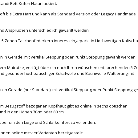
andi Bett-Kufen Natur lackiert.
Soft bis Extra Hart und kann als Standard Version oder Legacy Handmade
 und Ansprüchen unterschiedlich gewählt werden.
in 5 Zonen Taschenfederkern inneres eingepackt in Hochwertigen Kaltsch
en in Gerade, mit vertikal Steppung oder Punkt Steppung gewählt werden.
rn Matratze, verfügt über ein nach Ihren wünschen entsprechenden 5 Z
 und gesunder hochbauschiger Schafwolle und Baumwolle Wattierung mit
en in Gerade (nur Standard), mit vertikal Steppung oder Punkt Steppung g
 Bezugstoff bezogenen Kopfhaut gibt es online in sechs optischen
 und in den Höhen 70cm oder 80 cm.
opper um den Liege und Schlafkomfort zu vollenden.
en online mit vier Varianten bereitgestellt.