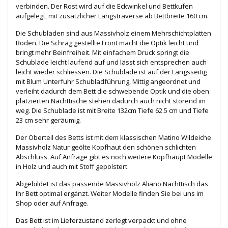
verbinden. Der Rost wird auf die Eckwinkel und Bettkufen
aufgelegt, mit zusätzlicher Längstraverse ab Bettbreite 160 cm.
Die Schubladen sind aus Massivholz einem Mehrschichtplatten
Boden. Die Schräg gestellte Front macht die Optik leicht und
bringt mehr Beinfreiheit. Mit einfachem Druck springt die
Schublade leicht laufend auf und lässt sich entsprechen auch
leicht wieder schliessen. Die Schublade ist auf der Längsseitig
mit Blum Unterfuhr Schubladführung, Mittig angeordnet und
verleiht dadurch dem Bett die schwebende Optik und die oben
platzierten Nachttische stehen dadurch auch nicht störend im
weg. Die Schublade ist mit Breite 132cm Tiefe 62.5 cm und Tiefe
23 cm sehr geräumig.
Der Oberteil des Betts ist mit dem klassischen Matino Wildeiche
Massivholz Natur geölte Kopfhaut den schönen schlichten
Abschluss. Auf Anfrage gibt es noch weitere Kopfhaupt Modelle
in Holz und auch mit Stoff gepolstert.
Abgebildet ist das passende Massivholz Aliano Nachttisch das
Ihr Bett optimal ergänzt. Weiter Modelle finden Sie bei uns im
Shop oder auf Anfrage.
Das Bett ist im Lieferzustand zerlegt verpackt und ohne