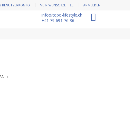
N BENUTZERKONTO
MEIN WUNSCHZETTEL
ANMELDEN
info@topo-lifestyle.ch
0
+41 79 691 76 36
Malin