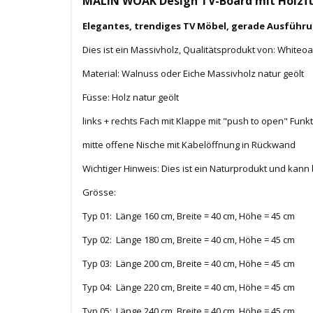
MALIN WOAK Design TV-Board mit Holzf
Elegantes, trendiges TV Möbel, gerade Ausführ
Dies ist ein Massivholz, Qualitätsprodukt von: White
Material: Walnuss oder Eiche Massivholz natur geölt
Füsse: Holz natur geölt
links + rechts Fach mit Klappe mit "push to open" Funk
mitte offene Nische mit Kabelöffnung in Rückwand
Wichtiger Hinweis: Dies ist ein Naturprodukt und kann
Grösse:
Typ 01: Länge 160 cm, Breite = 40 cm, Höhe = 45 cm
Typ 02: Länge 180 cm, Breite = 40 cm, Höhe = 45 cm
Typ 03: Länge 200 cm, Breite = 40 cm, Höhe = 45 cm
Typ 04: Länge 220 cm, Breite = 40 cm, Höhe = 45 cm
Typ 05: Länge 240 cm, Breite = 40 cm, Höhe = 45 cm