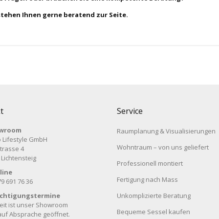
stehen Ihnen gerne beratend zur Seite.
t
Service
wroom
Raumplanung & Visualisierungen
 Lifestyle GmbH
Wohntraum – von uns geliefert
trasse 4
 Lichtensteig
Professionell montiert
line
Fertigung nach Mass
79 691 76 36
ichtigungstermine
Unkomplizierte Beratung
eit ist unser Showroom
Bequeme Sessel kaufen
auf Absprache geöffnet.