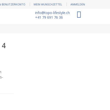
N BENUTZERKONTO
MEIN WUNSCHZETTEL
ANMELDEN
info@topo-lifestyle.ch
0
+41 79 691 76 36
 4
m
s-