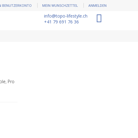
N BENUTZERKONTO
MEIN WUNSCHZETTEL
ANMELDEN
info@topo-lifestyle.ch
0
+41 79 691 76 36
le, Pro