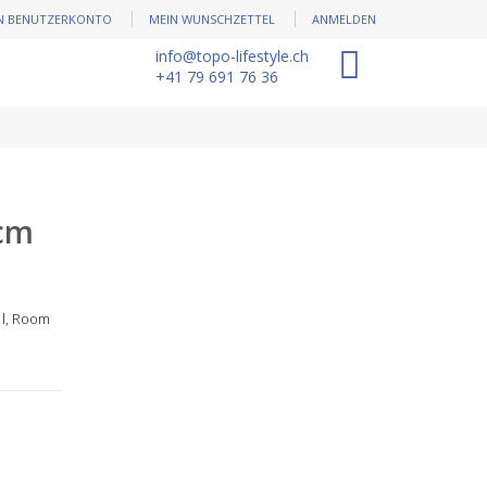
N BENUTZERKONTO
MEIN WUNSCHZETTEL
ANMELDEN
info@topo-lifestyle.ch
0
+41 79 691 76 36
cm
 l
, Room