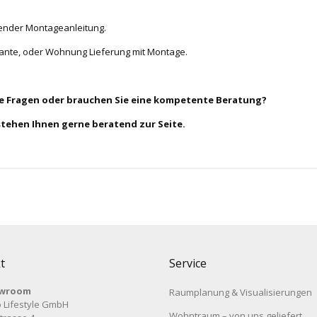
gender Montageanleitung.
nkante, oder Wohnung Lieferung mit Montage.
ie Fragen oder brauchen Sie eine kompetente Beratung?
stehen Ihnen gerne beratend zur Seite.
t
Service
wroom
Raumplanung & Visualisierungen
 Lifestyle GmbH
Wohntraum – von uns geliefert