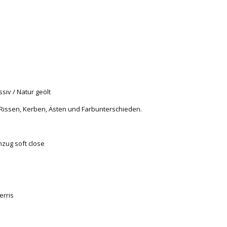
siv / Natur geölt
n Rissen, Kerben, Ästen und Farbunterschieden.
nzug soft close
erris