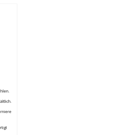
hlen.
tlich.
rniere
tigt