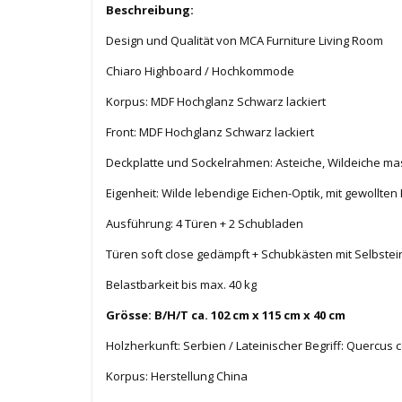
Beschreibung:
Design und Qualität von MCA Furniture Living Room
Chiaro Highboard / Hochkommode
Korpus: MDF Hochglanz Schwarz lackiert
Front: MDF
Hochglanz Schwarz lackiert
Deckplatte und Sockelrahmen: Asteiche, Wildeiche mas
Eigenheit: Wilde lebendige Eichen-Optik, mit gewollte
Ausführung: 4 Türen + 2 Schubladen
Türen soft close gedämpft + Schubkästen mit Selbstei
Belastbarkeit bis max. 40 kg
Grösse: B/H/T ca. 102 cm x 115 cm x 40 cm
Holzherkunft: Serbien / Lateinischer Begriff: Quercus c
Korpus: Herstellung China