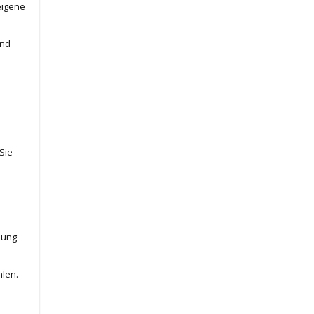
eigene
und
Sie
nung
hlen.