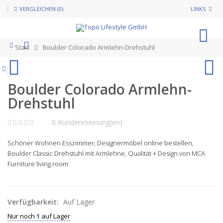
VERGLEICHEN (0)
LINKS
0
Start
Boulder Colorado Armlehn-Drehstuhl
Boulder Colorado Armlehn-
Drehstuhl
0 Kundenmeinung(en)
Schöner Wohnen Esszimmer, Designermöbel online bestellen,
Boulder Classic
Drehstuhl mit Armlehne, Qualität + Design von MCA
Furniture living room
Verfügbarkeit:
Auf Lager
Nur noch
1
auf Lager