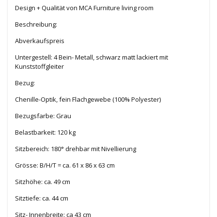
Design + Qualität von MCA Furniture living room
Beschreibung:
Abverkaufspreis
Untergestell: 4 Bein- Metall, schwarz matt lackiert mit
Kunststoffgleiter
Bezug:
Chenille-Optik, fein Flachgewebe (100% Polyester)
Bezugsfarbe: Grau
Belastbarkeit: 120 kg
Sitzbereich: 180° drehbar mit Nivellierung
Grösse: B/H/T = ca. 61 x 86 x 63 cm
Sitzhöhe: ca. 49 cm
Sitztiefe: ca. 44 cm
Sitz- Innenbreite: ca 43 cm