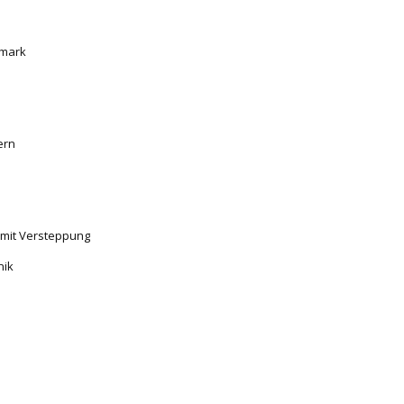
emark
ern
 mit Versteppung
nik
e