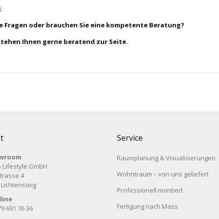
.
ie Fragen oder brauchen Sie eine kompetente Beratung?
stehen Ihnen gerne beratend zur Seite.
t
Service
wroom
Raumplanung & Visualisierungen
 Lifestyle GmbH
Wohntraum – von uns geliefert
trasse 4
 Lichtensteig
Professionell montiert
line
Fertigung nach Mass
79 691 76 36