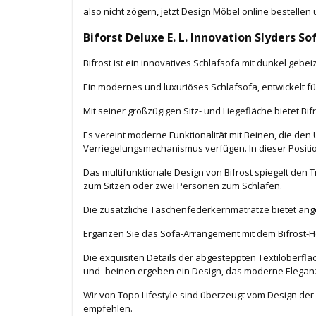
also nicht zögern, jetzt Design Möbel online bestelle
Biforst Deluxe E. L.
Innovation
Slyders So
Bifrost ist ein innovatives Schlafsofa mit dunkel geb
Ein modernes und luxuriöses Schlafsofa, entwickel
Mit seiner großzügigen Sitz- und Liegefläche bietet Bi
Es vereint moderne Funktionalität mit Beinen, die de
Verriegelungsmechanismus verfügen. In dieser Position
Das multifunktionale Design von Bifrost spiegelt de
zum Sitzen oder zwei Personen zum Schlafen.
Die zusätzliche Taschenfederkernmatratze bietet an
Ergänzen Sie das Sofa-Arrangement mit dem Bifrost-Ho
Die exquisiten Details der abgesteppten Textiloberf
und -beinen ergeben ein Design, das moderne Eleganz 
Wir von Topo Lifestyle sind überzeugt vom Design der
empfehlen.