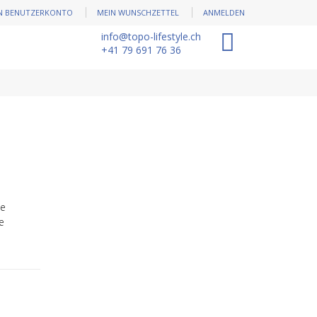
N BENUTZERKONTO
MEIN WUNSCHZETTEL
ANMELDEN
info@topo-lifestyle.ch
0
+41 79 691 76 36
ne
e