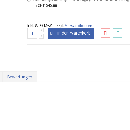
Wohnunglieferung mit Montage (nur bei Lieferung mögl
+
CHF 240.00
Inkl. 8.1% MwSt.
,
zzgl.
Versandkosten
In den Warenkorb
Bewertungen