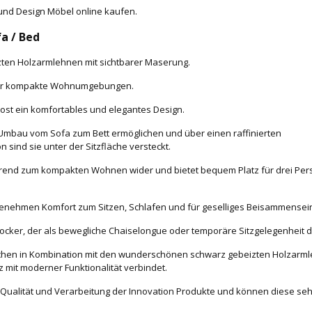
n und Design Möbel online kaufen.
fa / Bed
eizten Holzarmlehnen mit sichtbarer Maserung.
t für kompakte Wohnumgebungen.
frost ein komfortables und elegantes Design.
n Umbau vom Sofa zum Bett ermöglichen und über einen raffinierten
 sind sie unter der Sitzfläche versteckt.
n Trend zum kompakten Wohnen wider und bietet bequem Platz für drei Pe
genehmen Komfort zum Sitzen, Schlafen und für geselliges Beisammensei
cker, der als bewegliche Chaiselongue oder temporäre Sitzgelegenheit d
lächen in Kombination mit den wunderschönen schwarz gebeizten Holzarm
mit moderner Funktionalität verbindet.
 Qualität und Verarbeitung der Innovation Produkte und können diese seh